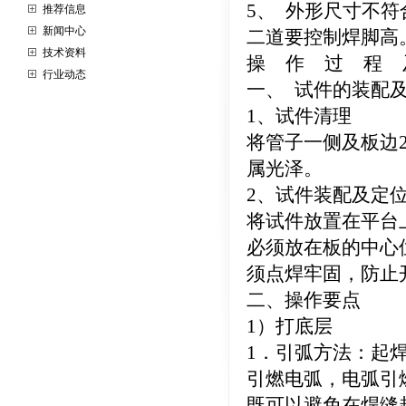
5、 外形尺寸不
推荐信息
新闻中心
二道要控制焊脚高
技术资料
操 作 过 程 
行业动态
一、 试件的装配
1、试件清理
将管子一侧及板边
属光泽。
2、试件装配及定
将试件放置在平台
必须放在板的中心位
须点焊牢固，防止
二、操作要点
1）打底层
1．引弧方法：起焊
引燃电弧，电弧引
既可以避免在焊缝